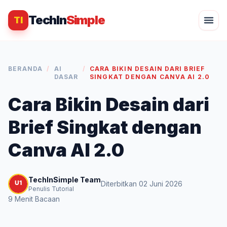
TechIn
Simple
TI
BERANDA
/
AI
/
CARA BIKIN DESAIN DARI BRIEF
DASAR
SINGKAT DENGAN CANVA AI 2.0
Cara Bikin Desain dari
Brief Singkat dengan
Canva AI 2.0
TechInSimple Team
Diterbitkan 02 Juni 2026
Penulis Tutorial
9 Menit Bacaan