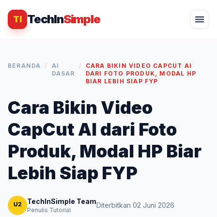
TechIn
Simple
TI
BERANDA
/
AI
/
CARA BIKIN VIDEO CAPCUT AI
DASAR
DARI FOTO PRODUK, MODAL HP
BIAR LEBIH SIAP FYP
Cara Bikin Video
CapCut AI dari Foto
Produk, Modal HP Biar
Lebih Siap FYP
TechInSimple Team
Diterbitkan 02 Juni 2026
Penulis Tutorial