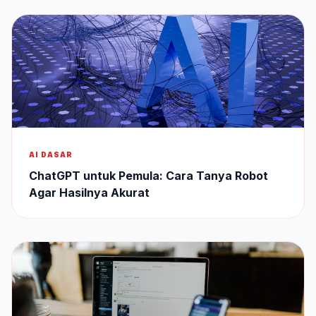
AI DASAR
ChatGPT untuk Pemula: Cara Tanya Robot
Agar Hasilnya Akurat