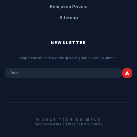
Kebijakan Privasi
Sitemap
NEWSLETTER
Dapatkan intisari teknologi paling ringan setiap Jumat.
© 2026 TECHINSIMPLE
INSTAGRAM
X / TWITTER
YOUTUBE