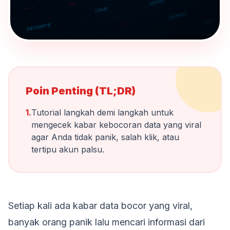
Poin Penting (TL;DR)
1.
Tutorial langkah demi langkah untuk
mengecek kabar kebocoran data yang viral
agar Anda tidak panik, salah klik, atau
tertipu akun palsu.
Setiap kali ada kabar data bocor yang viral,
banyak orang panik lalu mencari informasi dari