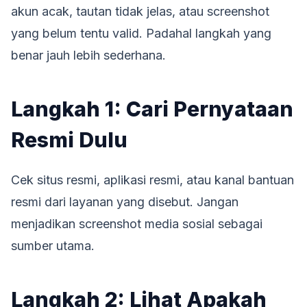
akun acak, tautan tidak jelas, atau screenshot
yang belum tentu valid. Padahal langkah yang
benar jauh lebih sederhana.
Langkah 1: Cari Pernyataan
Resmi Dulu
Cek situs resmi, aplikasi resmi, atau kanal bantuan
resmi dari layanan yang disebut. Jangan
menjadikan screenshot media sosial sebagai
sumber utama.
Langkah 2: Lihat Apakah