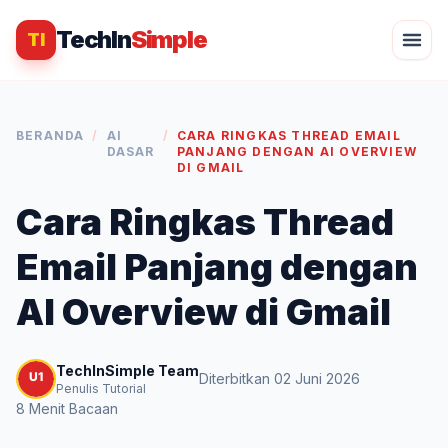
TechIn
Simple
TI
BERANDA
/
AI
/
CARA RINGKAS THREAD EMAIL
DASAR
PANJANG DENGAN AI OVERVIEW
DI GMAIL
Cara Ringkas Thread
Email Panjang dengan
AI Overview di Gmail
TechInSimple Team
Diterbitkan 02 Juni 2026
Penulis Tutorial
8 Menit Bacaan