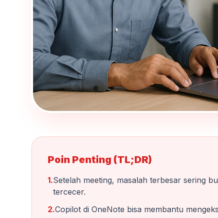
Poin Penting (TL;DR)
1.
Setelah meeting, masalah terbesar sering bu
tercecer.
2.
Copilot di OneNote bisa membantu mengekstr