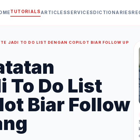
TUTORIALS
OME
ARTICLES
SERVICES
DICTIONARIES
RE
E JADI TO DO LIST DENGAN COPILOT BIAR FOLLOW UP
atatan
 To Do List
ot Biar Follow
ang